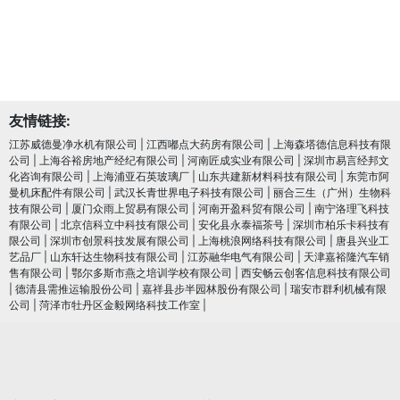
友情链接:
江苏威德曼净水机有限公司
|
江西嘟点大药房有限公司
|
上海森塔德信息科技有限
公司
|
上海谷裕房地产经纪有限公司
|
河南匠成实业有限公司
|
深圳市易言经邦文
化咨询有限公司
|
上海浦亚石英玻璃厂
|
山东共建新材料科技有限公司
|
东莞市阿
曼机床配件有限公司
|
武汉长青世界电子科技有限公司
|
丽合三生（广州）生物科
技有限公司
|
厦门众雨上贸易有限公司
|
河南开盈科贸有限公司
|
南宁洛理飞科技
有限公司
|
北京信科立中科技有限公司
|
安化县永泰福茶号
|
深圳市柏乐卡科技有
限公司
|
深圳市创景科技发展有限公司
|
上海桃浪网络科技有限公司
|
唐县兴业工
艺品厂
|
山东轩达生物科技有限公司
|
江苏融华电气有限公司
|
天津嘉裕隆汽车销
售有限公司
|
鄂尔多斯市燕之培训学校有限公司
|
西安畅云创客信息科技有限公司
|
德清县需推运输股份公司
|
嘉祥县步半园林股份有限公司
|
瑞安市群利机械有限
公司
|
菏泽市牡丹区金毅网络科技工作室
|