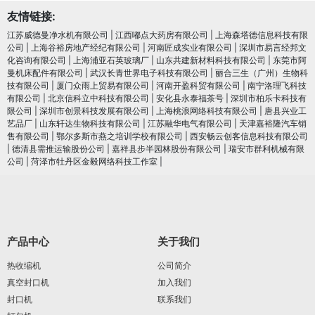
友情链接:
江苏威德曼净水机有限公司
|
江西嘟点大药房有限公司
|
上海森塔德信息科技有限
公司
|
上海谷裕房地产经纪有限公司
|
河南匠成实业有限公司
|
深圳市易言经邦文
化咨询有限公司
|
上海浦亚石英玻璃厂
|
山东共建新材料科技有限公司
|
东莞市阿
曼机床配件有限公司
|
武汉长青世界电子科技有限公司
|
丽合三生（广州）生物科
技有限公司
|
厦门众雨上贸易有限公司
|
河南开盈科贸有限公司
|
南宁洛理飞科技
有限公司
|
北京信科立中科技有限公司
|
安化县永泰福茶号
|
深圳市柏乐卡科技有
限公司
|
深圳市创景科技发展有限公司
|
上海桃浪网络科技有限公司
|
唐县兴业工
艺品厂
|
山东轩达生物科技有限公司
|
江苏融华电气有限公司
|
天津嘉裕隆汽车销
售有限公司
|
鄂尔多斯市燕之培训学校有限公司
|
西安畅云创客信息科技有限公司
|
德清县需推运输股份公司
|
嘉祥县步半园林股份有限公司
|
瑞安市群利机械有限
公司
|
菏泽市牡丹区金毅网络科技工作室
|
产品中心
关于我们
热收缩机
公司简介
真空封口机
加入我们
封口机
联系我们