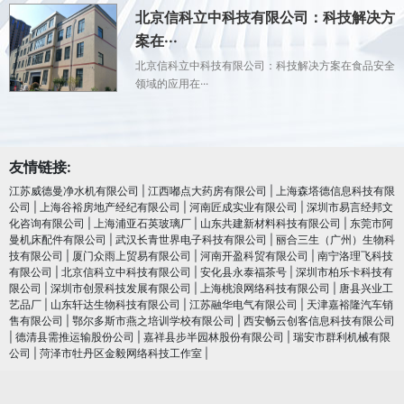
北京信科立中科技有限公司：科技解决方
案在···
北京信科立中科技有限公司：科技解决方案在食品安全
领域的应用在···
友情链接:
江苏威德曼净水机有限公司
|
江西嘟点大药房有限公司
|
上海森塔德信息科技有限
公司
|
上海谷裕房地产经纪有限公司
|
河南匠成实业有限公司
|
深圳市易言经邦文
化咨询有限公司
|
上海浦亚石英玻璃厂
|
山东共建新材料科技有限公司
|
东莞市阿
曼机床配件有限公司
|
武汉长青世界电子科技有限公司
|
丽合三生（广州）生物科
技有限公司
|
厦门众雨上贸易有限公司
|
河南开盈科贸有限公司
|
南宁洛理飞科技
有限公司
|
北京信科立中科技有限公司
|
安化县永泰福茶号
|
深圳市柏乐卡科技有
限公司
|
深圳市创景科技发展有限公司
|
上海桃浪网络科技有限公司
|
唐县兴业工
艺品厂
|
山东轩达生物科技有限公司
|
江苏融华电气有限公司
|
天津嘉裕隆汽车销
售有限公司
|
鄂尔多斯市燕之培训学校有限公司
|
西安畅云创客信息科技有限公司
|
德清县需推运输股份公司
|
嘉祥县步半园林股份有限公司
|
瑞安市群利机械有限
公司
|
菏泽市牡丹区金毅网络科技工作室
|