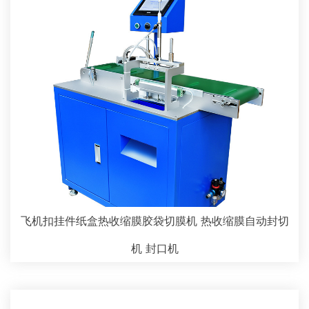
飞机扣挂件纸盒热收缩膜胶袋切膜机 热收缩膜自动封切
机 封口机