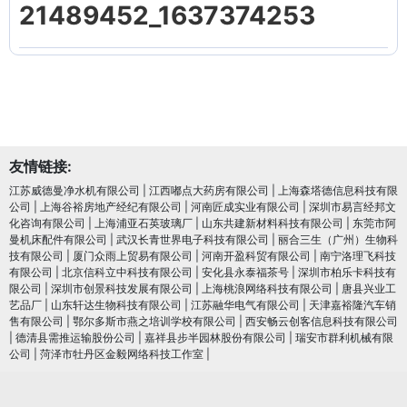
21489452_1637374253
友情链接:
江苏威德曼净水机有限公司
|
江西嘟点大药房有限公司
|
上海森塔德信息科技有限
公司
|
上海谷裕房地产经纪有限公司
|
河南匠成实业有限公司
|
深圳市易言经邦文
化咨询有限公司
|
上海浦亚石英玻璃厂
|
山东共建新材料科技有限公司
|
东莞市阿
曼机床配件有限公司
|
武汉长青世界电子科技有限公司
|
丽合三生（广州）生物科
技有限公司
|
厦门众雨上贸易有限公司
|
河南开盈科贸有限公司
|
南宁洛理飞科技
有限公司
|
北京信科立中科技有限公司
|
安化县永泰福茶号
|
深圳市柏乐卡科技有
限公司
|
深圳市创景科技发展有限公司
|
上海桃浪网络科技有限公司
|
唐县兴业工
艺品厂
|
山东轩达生物科技有限公司
|
江苏融华电气有限公司
|
天津嘉裕隆汽车销
售有限公司
|
鄂尔多斯市燕之培训学校有限公司
|
西安畅云创客信息科技有限公司
|
德清县需推运输股份公司
|
嘉祥县步半园林股份有限公司
|
瑞安市群利机械有限
公司
|
菏泽市牡丹区金毅网络科技工作室
|