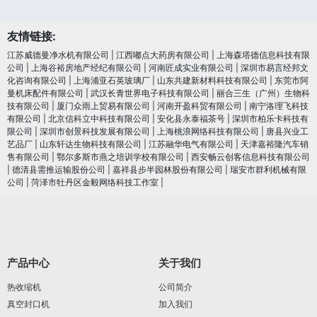
友情链接:
江苏威德曼净水机有限公司
|
江西嘟点大药房有限公司
|
上海森塔德信息科技有限
公司
|
上海谷裕房地产经纪有限公司
|
河南匠成实业有限公司
|
深圳市易言经邦文
化咨询有限公司
|
上海浦亚石英玻璃厂
|
山东共建新材料科技有限公司
|
东莞市阿
曼机床配件有限公司
|
武汉长青世界电子科技有限公司
|
丽合三生（广州）生物科
技有限公司
|
厦门众雨上贸易有限公司
|
河南开盈科贸有限公司
|
南宁洛理飞科技
有限公司
|
北京信科立中科技有限公司
|
安化县永泰福茶号
|
深圳市柏乐卡科技有
限公司
|
深圳市创景科技发展有限公司
|
上海桃浪网络科技有限公司
|
唐县兴业工
艺品厂
|
山东轩达生物科技有限公司
|
江苏融华电气有限公司
|
天津嘉裕隆汽车销
售有限公司
|
鄂尔多斯市燕之培训学校有限公司
|
西安畅云创客信息科技有限公司
|
德清县需推运输股份公司
|
嘉祥县步半园林股份有限公司
|
瑞安市群利机械有限
公司
|
菏泽市牡丹区金毅网络科技工作室
|
产品中心
关于我们
热收缩机
公司简介
真空封口机
加入我们