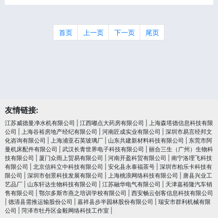
首页
上一页
下一页
尾页
友情链接:
江苏威德曼净水机有限公司
|
江西嘟点大药房有限公司
|
上海森塔德信息科技有限
公司
|
上海谷裕房地产经纪有限公司
|
河南匠成实业有限公司
|
深圳市易言经邦文
化咨询有限公司
|
上海浦亚石英玻璃厂
|
山东共建新材料科技有限公司
|
东莞市阿
曼机床配件有限公司
|
武汉长青世界电子科技有限公司
|
丽合三生（广州）生物科
技有限公司
|
厦门众雨上贸易有限公司
|
河南开盈科贸有限公司
|
南宁洛理飞科技
有限公司
|
北京信科立中科技有限公司
|
安化县永泰福茶号
|
深圳市柏乐卡科技有
限公司
|
深圳市创景科技发展有限公司
|
上海桃浪网络科技有限公司
|
唐县兴业工
艺品厂
|
山东轩达生物科技有限公司
|
江苏融华电气有限公司
|
天津嘉裕隆汽车销
售有限公司
|
鄂尔多斯市燕之培训学校有限公司
|
西安畅云创客信息科技有限公司
|
德清县需推运输股份公司
|
嘉祥县步半园林股份有限公司
|
瑞安市群利机械有限
公司
|
菏泽市牡丹区金毅网络科技工作室
|