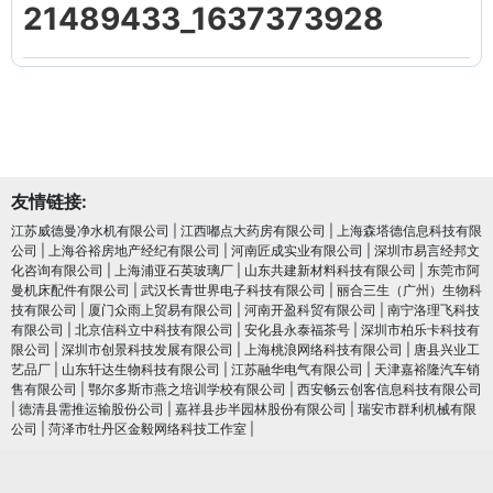
21489433_1637373928
友情链接:
江苏威德曼净水机有限公司
|
江西嘟点大药房有限公司
|
上海森塔德信息科技有限
公司
|
上海谷裕房地产经纪有限公司
|
河南匠成实业有限公司
|
深圳市易言经邦文
化咨询有限公司
|
上海浦亚石英玻璃厂
|
山东共建新材料科技有限公司
|
东莞市阿
曼机床配件有限公司
|
武汉长青世界电子科技有限公司
|
丽合三生（广州）生物科
技有限公司
|
厦门众雨上贸易有限公司
|
河南开盈科贸有限公司
|
南宁洛理飞科技
有限公司
|
北京信科立中科技有限公司
|
安化县永泰福茶号
|
深圳市柏乐卡科技有
限公司
|
深圳市创景科技发展有限公司
|
上海桃浪网络科技有限公司
|
唐县兴业工
艺品厂
|
山东轩达生物科技有限公司
|
江苏融华电气有限公司
|
天津嘉裕隆汽车销
售有限公司
|
鄂尔多斯市燕之培训学校有限公司
|
西安畅云创客信息科技有限公司
|
德清县需推运输股份公司
|
嘉祥县步半园林股份有限公司
|
瑞安市群利机械有限
公司
|
菏泽市牡丹区金毅网络科技工作室
|