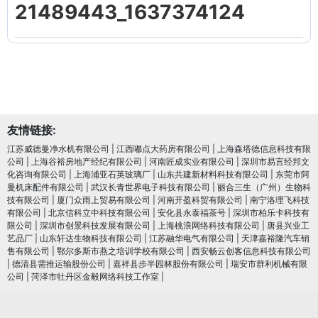
21489443_1637374124
友情链接:
江苏威德曼净水机有限公司
|
江西嘟点大药房有限公司
|
上海森塔德信息科技有限
公司
|
上海谷裕房地产经纪有限公司
|
河南匠成实业有限公司
|
深圳市易言经邦文
化咨询有限公司
|
上海浦亚石英玻璃厂
|
山东共建新材料科技有限公司
|
东莞市阿
曼机床配件有限公司
|
武汉长青世界电子科技有限公司
|
丽合三生（广州）生物科
技有限公司
|
厦门众雨上贸易有限公司
|
河南开盈科贸有限公司
|
南宁洛理飞科技
有限公司
|
北京信科立中科技有限公司
|
安化县永泰福茶号
|
深圳市柏乐卡科技有
限公司
|
深圳市创景科技发展有限公司
|
上海桃浪网络科技有限公司
|
唐县兴业工
艺品厂
|
山东轩达生物科技有限公司
|
江苏融华电气有限公司
|
天津嘉裕隆汽车销
售有限公司
|
鄂尔多斯市燕之培训学校有限公司
|
西安畅云创客信息科技有限公司
|
德清县需推运输股份公司
|
嘉祥县步半园林股份有限公司
|
瑞安市群利机械有限
公司
|
菏泽市牡丹区金毅网络科技工作室
|