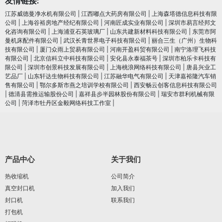
友情链接:
江苏威德曼净水机有限公司
|
江西嘟点大药房有限公司
|
上海森塔德信息科技有限
公司
|
上海谷裕房地产经纪有限公司
|
河南匠成实业有限公司
|
深圳市易言经邦文
化咨询有限公司
|
上海浦亚石英玻璃厂
|
山东共建新材料科技有限公司
|
东莞市阿
曼机床配件有限公司
|
武汉长青世界电子科技有限公司
|
丽合三生（广州）生物科
技有限公司
|
厦门众雨上贸易有限公司
|
河南开盈科贸有限公司
|
南宁洛理飞科技
有限公司
|
北京信科立中科技有限公司
|
安化县永泰福茶号
|
深圳市柏乐卡科技有
限公司
|
深圳市创景科技发展有限公司
|
上海桃浪网络科技有限公司
|
唐县兴业工
艺品厂
|
山东轩达生物科技有限公司
|
江苏融华电气有限公司
|
天津嘉裕隆汽车销
售有限公司
|
鄂尔多斯市燕之培训学校有限公司
|
西安畅云创客信息科技有限公司
|
德清县需推运输股份公司
|
嘉祥县步半园林股份有限公司
|
瑞安市群利机械有限
公司
|
菏泽市牡丹区金毅网络科技工作室
|
产品中心
关于我们
热收缩机
公司简介
真空封口机
加入我们
封口机
联系我们
打包机