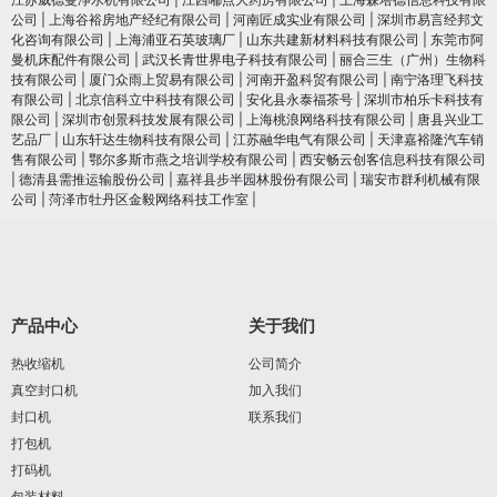
公司
|
上海谷裕房地产经纪有限公司
|
河南匠成实业有限公司
|
深圳市易言经邦文
化咨询有限公司
|
上海浦亚石英玻璃厂
|
山东共建新材料科技有限公司
|
东莞市阿
曼机床配件有限公司
|
武汉长青世界电子科技有限公司
|
丽合三生（广州）生物科
技有限公司
|
厦门众雨上贸易有限公司
|
河南开盈科贸有限公司
|
南宁洛理飞科技
有限公司
|
北京信科立中科技有限公司
|
安化县永泰福茶号
|
深圳市柏乐卡科技有
限公司
|
深圳市创景科技发展有限公司
|
上海桃浪网络科技有限公司
|
唐县兴业工
艺品厂
|
山东轩达生物科技有限公司
|
江苏融华电气有限公司
|
天津嘉裕隆汽车销
售有限公司
|
鄂尔多斯市燕之培训学校有限公司
|
西安畅云创客信息科技有限公司
|
德清县需推运输股份公司
|
嘉祥县步半园林股份有限公司
|
瑞安市群利机械有限
公司
|
菏泽市牡丹区金毅网络科技工作室
|
产品中心
关于我们
热收缩机
公司简介
真空封口机
加入我们
封口机
联系我们
打包机
打码机
包装材料