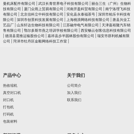
曼机床配件有限公司
|
武汉长青世界电子科技有限公司
|
丽合三生（广州）生物科
技有限公司
|
厦门众雨上贸易有限公司
|
河南开盈科贸有限公司
|
南宁洛理飞科技
有限公司
|
北京信科立中科技有限公司
|
安化县永泰福茶号
|
深圳市柏乐卡科技有
限公司
|
深圳市创景科技发展有限公司
|
上海桃浪网络科技有限公司
|
唐县兴业工
艺品厂
|
山东轩达生物科技有限公司
|
江苏融华电气有限公司
|
天津嘉裕隆汽车销
售有限公司
|
鄂尔多斯市燕之培训学校有限公司
|
西安畅云创客信息科技有限公司
|
德清县需推运输股份公司
|
嘉祥县步半园林股份有限公司
|
瑞安市群利机械有限
公司
|
菏泽市牡丹区金毅网络科技工作室
|
产品中心
关于我们
热收缩机
公司简介
真空封口机
加入我们
封口机
联系我们
打包机
打码机
包装材料