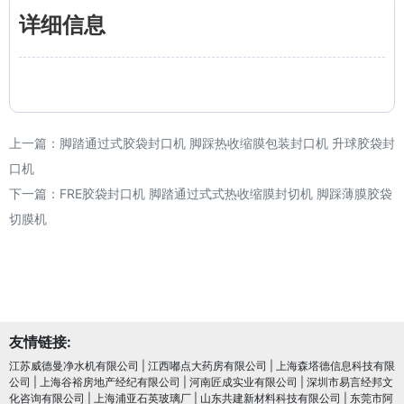
详细信息
上一篇：
脚踏通过式胶袋封口机 脚踩热收缩膜包装封口机 升球胶袋封
口机
下一篇：
FRE胶袋封口机 脚踏通过式式热收缩膜封切机 脚踩薄膜胶袋
切膜机
友情链接:
江苏威德曼净水机有限公司
|
江西嘟点大药房有限公司
|
上海森塔德信息科技有限
公司
|
上海谷裕房地产经纪有限公司
|
河南匠成实业有限公司
|
深圳市易言经邦文
化咨询有限公司
|
上海浦亚石英玻璃厂
|
山东共建新材料科技有限公司
|
东莞市阿