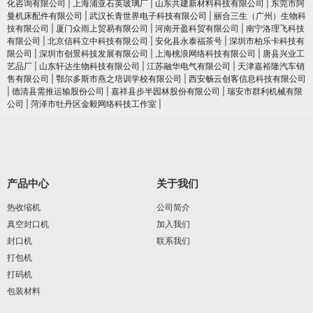
化咨询有限公司
|
上海浦亚石英玻璃厂
|
山东共建新材料科技有限公司
|
东莞市阿
曼机床配件有限公司
|
武汉长青世界电子科技有限公司
|
丽合三生（广州）生物科
技有限公司
|
厦门众雨上贸易有限公司
|
河南开盈科贸有限公司
|
南宁洛理飞科技
有限公司
|
北京信科立中科技有限公司
|
安化县永泰福茶号
|
深圳市柏乐卡科技有
限公司
|
深圳市创景科技发展有限公司
|
上海桃浪网络科技有限公司
|
唐县兴业工
艺品厂
|
山东轩达生物科技有限公司
|
江苏融华电气有限公司
|
天津嘉裕隆汽车销
售有限公司
|
鄂尔多斯市燕之培训学校有限公司
|
西安畅云创客信息科技有限公司
|
德清县需推运输股份公司
|
嘉祥县步半园林股份有限公司
|
瑞安市群利机械有限
公司
|
菏泽市牡丹区金毅网络科技工作室
|
产品中心
关于我们
热收缩机
公司简介
真空封口机
加入我们
封口机
联系我们
打包机
打码机
包装材料