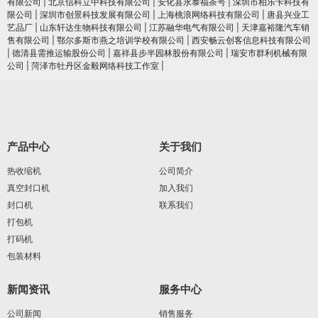
有限公司
|
北京信科立中科技有限公司
|
安化县永泰福茶号
|
深圳市柏乐卡科技有
限公司
|
深圳市创景科技发展有限公司
|
上海桃浪网络科技有限公司
|
唐县兴业工
艺品厂
|
山东轩达生物科技有限公司
|
江苏融华电气有限公司
|
天津嘉裕隆汽车销
售有限公司
|
鄂尔多斯市燕之培训学校有限公司
|
西安畅云创客信息科技有限公司
|
德清县需推运输股份公司
|
嘉祥县步半园林股份有限公司
|
瑞安市群利机械有限
公司
|
菏泽市牡丹区金毅网络科技工作室
|
产品中心
关于我们
热收缩机
公司简介
真空封口机
加入我们
封口机
联系我们
打包机
打码机
包装材料
新闻资讯
服务中心
公司新闻
销售服务