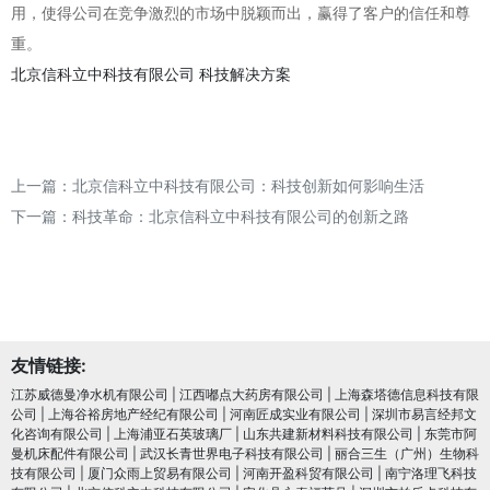
用，使得公司在竞争激烈的市场中脱颖而出，赢得了客户的信任和尊
重。
北京信科立中科技有限公司
科技解决方案
上一篇：
北京信科立中科技有限公司：科技创新如何影响生活
下一篇：
科技革命：北京信科立中科技有限公司的创新之路
友情链接:
江苏威德曼净水机有限公司
|
江西嘟点大药房有限公司
|
上海森塔德信息科技有限
公司
|
上海谷裕房地产经纪有限公司
|
河南匠成实业有限公司
|
深圳市易言经邦文
化咨询有限公司
|
上海浦亚石英玻璃厂
|
山东共建新材料科技有限公司
|
东莞市阿
曼机床配件有限公司
|
武汉长青世界电子科技有限公司
|
丽合三生（广州）生物科
技有限公司
|
厦门众雨上贸易有限公司
|
河南开盈科贸有限公司
|
南宁洛理飞科技