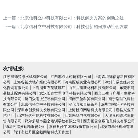
上一篇：
北京信科立中科技有限公司：科技解决方案的创新之处
下一篇：
北京信科立中科技有限公司：科技创新如何推动社会发展
友情链接:
江苏威德曼净水机有限公司
|
江西嘟点大药房有限公司
|
上海森塔德信息科技有限
公司
|
上海谷裕房地产经纪有限公司
|
河南匠成实业有限公司
|
深圳市易言经邦文
化咨询有限公司
|
上海浦亚石英玻璃厂
|
山东共建新材料科技有限公司
|
东莞市阿
曼机床配件有限公司
|
武汉长青世界电子科技有限公司
|
丽合三生（广州）生物科
技有限公司
|
厦门众雨上贸易有限公司
|
河南开盈科贸有限公司
|
南宁洛理飞科技
有限公司
|
北京信科立中科技有限公司
|
安化县永泰福茶号
|
深圳市柏乐卡科技有
限公司
|
深圳市创景科技发展有限公司
|
上海桃浪网络科技有限公司
|
唐县兴业工
艺品厂
|
山东轩达生物科技有限公司
|
江苏融华电气有限公司
|
天津嘉裕隆汽车销
售有限公司
|
鄂尔多斯市燕之培训学校有限公司
|
西安畅云创客信息科技有限公司
|
德清县需推运输股份公司
|
嘉祥县步半园林股份有限公司
|
瑞安市群利机械有限
公司
|
菏泽市牡丹区金毅网络科技工作室
|